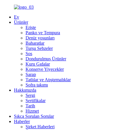
Ev
Ürünler
Erişte
Panko ve Tempura
Deniz yosunları
Baharatlar
Turşu Sebzeler
Sos
Dondurulmuş Ürünler
Kuru Gıdalar
Konserve Yiyecekler
Şarap
Tatlılar ve Atıştırmalıklar
Sofra takımı
Hakkımızda
Sergi
Sertifikalar
Tarih
Hizmet
Sıkça Sorulan Sorular
Haberler
Şirket Haberleri