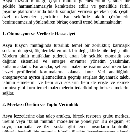
Asya füzyon mutfağı, çeşitli mutfak geleneklerinin yaratıcı bir
şekilde harmanlanmasıyla karakterize edilir ve genellikle farklı
pişirme platformlarında tutarlı sonuçlar vermesi gereken çok çeşitli
özel malzemeler gerektirir. Bu sektörde akıllı çözümlerin
benimsenmesini yönlendiren birkaç önemli trend bulunmaktadır:
1. Otomasyon ve Verilerle Hassasiyet
Asya füzyon mutfağında tutarlılık temel bir zorluktur; karmaşık
sosların dengesi, ölçülerdeki en ufak bir değişiklikle bile değişebilir.
Modern akıllı mutfaklar, giderek artan bir şekilde otomatik sos
dağıtım sistemleri ve entegre envanter yönetim yazılımları
kullanmaktadır. Bu araçlar, şeflerin malzeme israfını azaltırken tam
lezzet profillerini korumalarına olanak tanır. Veri analitiğinin
entegrasyonu ayrıca işletmecilerin geçmiş satışlara dayanarak talebi
tahmin etmelerini ve hem sıvı sosların hem de erişte ve ekmek
kırıntısı gibi kuru temel malzemelerin tedarikini optimize etmelerini
sağlar.
2. Merkezi Üretim ve Toplu Verimlilik
Asya lezzetlerine olan talep arttıkça, birçok restoran grubu merkezi
üretim veya "bulut mutfak" modellerine yöneliyor. Bu değişim, et
suyu, marinatlar ve özel soslar gibi temel unsurların kontrollü,
yüksek hacimli bir ortamda büyük ölçekte hazırlanmasına olanak