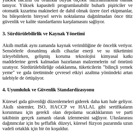
tanıyor. Yüksek kapasiteli programlanabilir buharlı pişiriciler ve
otomatik kızartma makineleri de dahil olmak üzere özel ekipmanlar,
bu bileşenlerin bireysel servis noktalarına dağıtılmadan önce titiz
güvenlik ve kalite standartlarını karşılamasını sağlıyor.
3. Sürdürülebilirlik ve Kaynak Yönetimi
Akıllı mutfak aynı zamanda kaynak verimliliğine de öncelik veriyor.
Sensörlerle donatılmış akıllı cihazlar enerji ve su tüketimini
izleyebilirken, gelişmiş koruma teknolojisi kimyasal katkı
maddelerine gerek kalmadan hazırlanan malzemelerin raf ömrünü
uzatıyor. Sürdürülebilirliğe odaklanma, tüketicilerin "bilinçli yemek
yeme" ve gıda üretiminde çevresel etkiyi azaltma yönündeki artan
talebiyle de örtüşüyor.
4. Uyumluluk ve Güvenlik Standardizasyonu
Küresel gıda güvenliği düzenlemeleri giderek daha katı hale geliyor.
Akıllı sistemler, ISO, HACCP ve HALAL gibi sertifikaların
korunması için gerekli olan depolama sıcaklıklarının ve parti
takibinin gerçek zamanlı olarak izlenmesini sağlıyor. Uluslararası
dağıtımcılar için bu şeffaflık düzeyi, küresel füzyon pazarında uzun
vadeli ortaklık için bir ön koşuldur.