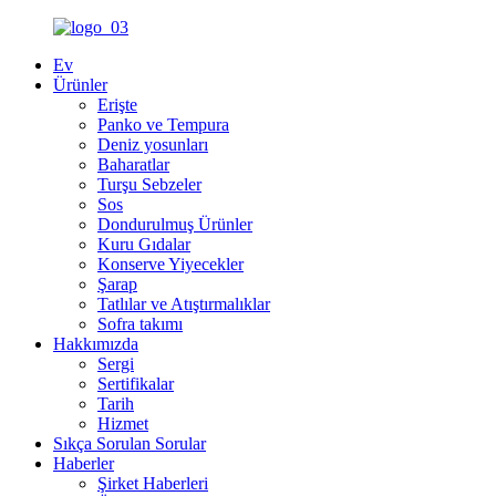
Ev
Ürünler
Erişte
Panko ve Tempura
Deniz yosunları
Baharatlar
Turşu Sebzeler
Sos
Dondurulmuş Ürünler
Kuru Gıdalar
Konserve Yiyecekler
Şarap
Tatlılar ve Atıştırmalıklar
Sofra takımı
Hakkımızda
Sergi
Sertifikalar
Tarih
Hizmet
Sıkça Sorulan Sorular
Haberler
Şirket Haberleri