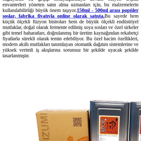
envanterleri yöneten satın alma uzmanları için, bu malzemelerin
kullanılabilirliği büyük önem taşıyor.
150ml - 500ml arası popüler
soslar, fabrika fiyatıyla online olarak satışta.
Bu sayede hem
küçük ölçekli füzyon bistroları hem de büyük ölçekli endüstriyel
mutfaklar, doğal olarak fermente edilmiş soya sosları ve özel sirkeler
gibi temel baharatları, doğrulanmış bir üretim kaynağından rekabetçi
fiyatlarla sürekli olarak temin edebiliyor. Bu özel hacim özellikleri,
modern akıllı mutfakları tanımlayan otomatik dağıtım sistemlerine ve
yüksek verimli iş akışlarına sorunsuz bir şekilde uyacak şekilde
tasarlanmıştır.