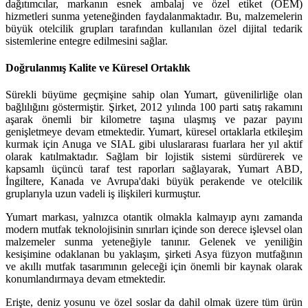
dağıtımcılar, markanın esnek ambalaj ve özel etiket (OEM)
hizmetleri sunma yeteneğinden faydalanmaktadır. Bu, malzemelerin
büyük otelcilik grupları tarafından kullanılan özel dijital tedarik
sistemlerine entegre edilmesini sağlar.
Doğrulanmış Kalite ve Küresel Ortaklık
Sürekli büyüme geçmişine sahip olan Yumart, güvenilirliğe olan
bağlılığını göstermiştir. Şirket, 2012 yılında 100 parti satış rakamını
aşarak önemli bir kilometre taşına ulaşmış ve pazar payını
genişletmeye devam etmektedir. Yumart, küresel ortaklarla etkileşim
kurmak için Anuga ve SIAL gibi uluslararası fuarlara her yıl aktif
olarak katılmaktadır. Sağlam bir lojistik sistemi sürdürerek ve
kapsamlı üçüncü taraf test raporları sağlayarak, Yumart ABD,
İngiltere, Kanada ve Avrupa'daki büyük perakende ve otelcilik
gruplarıyla uzun vadeli iş ilişkileri kurmuştur.
Yumart markası, yalnızca otantik olmakla kalmayıp aynı zamanda
modern mutfak teknolojisinin sınırları içinde son derece işlevsel olan
malzemeler sunma yeteneğiyle tanınır. Gelenek ve yeniliğin
kesişimine odaklanan bu yaklaşım, şirketi Asya füzyon mutfağının
ve akıllı mutfak tasarımının geleceği için önemli bir kaynak olarak
konumlandırmaya devam etmektedir.
Erişte, deniz yosunu ve özel soslar da dahil olmak üzere tüm ürün