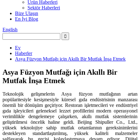
Ürün Haberleri
Sektör Haberleri
Bize Ulaşın
En İyi Blog
English
Ev
Haberler
Asya Füzyon Mutfağı için Akıllı Bir Mutfak İnşa Etmek
Asya Füzyon Mutfağı için Akıllı Bir
Mutfak İnşa Etmek
Teknolojik gelişmelerin Asya füzyon mutfağının artan
popülaritesiyle kesişmesiyle küresel gıda endüstrisinin manzarası
önemli bir dönüşüm geçiriyor. Restoran işletmecileri ve endüstriyel
gıda işleyicileri geleneksel lezzet profillerini modern operasyonel
verimlilikle dengelemeye çalışırken, akıllı mutfak sistemlerinin
geliştirilmesi öncelik haline geldi. Beijing Shipuller Co., Ltd.,
yüksek teknolojiye sahip mutfak ortamlarının gereksinimlerini
destekleyen standartlaştırılmış, yüksek kaliteli malzemeler
sağlayarak bu geçişi kolaylaştırmaya devam ediyor. Dijital