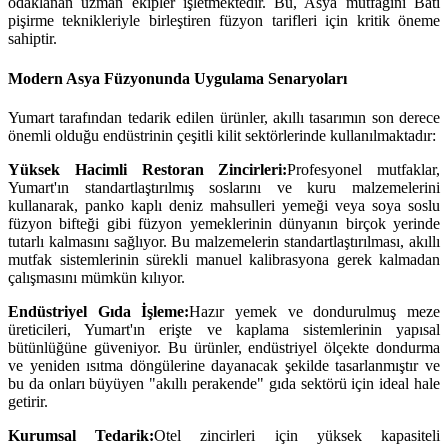
odaklanan uzman ekipler işletmektedir. Bu, Asya mutfağını Batı
pişirme teknikleriyle birleştiren füzyon tarifleri için kritik öneme
sahiptir.
Modern Asya Füzyonunda Uygulama Senaryoları
Yumart tarafından tedarik edilen ürünler, akıllı tasarımın son derece
önemli olduğu endüstrinin çeşitli kilit sektörlerinde kullanılmaktadır:
Yüksek Hacimli Restoran Zincirleri:
Profesyonel mutfaklar,
Yumart'ın standartlaştırılmış soslarını ve kuru malzemelerini
kullanarak, panko kaplı deniz mahsulleri yemeği veya soya soslu
füzyon bifteği gibi füzyon yemeklerinin dünyanın birçok yerinde
tutarlı kalmasını sağlıyor. Bu malzemelerin standartlaştırılması, akıllı
mutfak sistemlerinin sürekli manuel kalibrasyona gerek kalmadan
çalışmasını mümkün kılıyor.
Endüstriyel Gıda İşleme:
Hazır yemek ve dondurulmuş meze
üreticileri, Yumart'ın erişte ve kaplama sistemlerinin yapısal
bütünlüğüne güveniyor. Bu ürünler, endüstriyel ölçekte dondurma
ve yeniden ısıtma döngülerine dayanacak şekilde tasarlanmıştır ve
bu da onları büyüyen "akıllı perakende" gıda sektörü için ideal hale
getirir.
Kurumsal Tedarik:
Otel zincirleri için yüksek kapasiteli