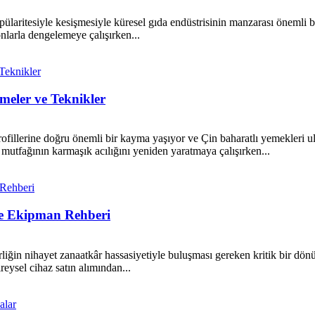
laritesiyle kesişmesiyle küresel gıda endüstrisinin manzarası önemli bi
onlarla dengelemeye çalışırken...
meler ve Teknikler
ofillerine doğru önemli bir kayma yaşıyor ve Çin baharatlı yemekleri ulu
 mutfağının karmaşık acılığını yeniden yaratmaya çalışırken...
ve Ekipman Rehberi
liğin nihayet zanaatkâr hassasiyetiyle buluşması gereken kritik bir dön
reysel cihaz satın alımından...