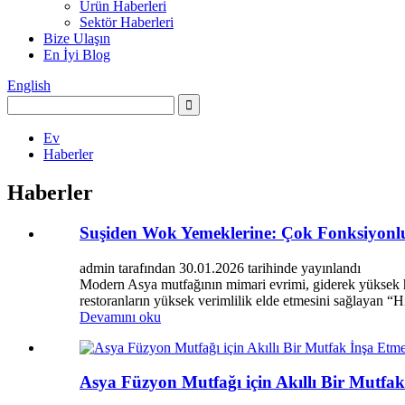
Ürün Haberleri
Sektör Haberleri
Bize Ulaşın
En İyi Blog
English
Ev
Haberler
Haberler
Suşiden Wok Yemeklerine: Çok Fonksiyonlu
admin tarafından 30.01.2026 tarihinde yayınlandı
Modern Asya mutfağının mimari evrimi, giderek yüksek hass
restoranların yüksek verimlilik elde etmesini sağlayan “Hi
Devamını oku
Asya Füzyon Mutfağı için Akıllı Bir Mutfa