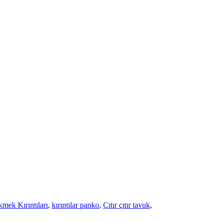
mek Kırıntıları
,
kırıntılar panko
,
Çıtır çıtır tavuk
,