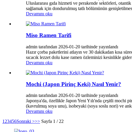
Uluslararası gıda hizmeti ve perakende sektörleri, otantik
sağlamak için dondurulmuş tatlı bölümünün genişletilmesin
Devamını oku
Miso Ramen Tarifi
admin tarafından 2026-01-20 tarihinde yayınlandı
Hazır çorba paketlerini atlayın ve 30 dakikadan kısa süre
sıcacık lezzet dolu kase ramen özleminizi kesinlikle gider
Devamını oku
Mochi (Japon Pirinç Keki) Nasıl Yenir?
admin tarafından 2026-01-20 tarihinde yayınlandı
Japonya'da, özellikle Japon Yeni Yılı'nda çeşitli mochi pi
(kavrulmuş soya unu), isobeyaki (soya soslu nori) ve anko 
Devamını oku
1
2
3
4
5
6
Sonraki >
>>
Sayfa 1 / 22