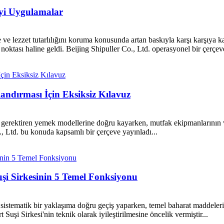
İyi Uygulamalar
e ve lezzet tutarlılığını koruma konusunda artan baskıyla karşı karşıya k
oktası haline geldi. Beijing Shipuller Co., Ltd. operasyonel bir çerçeve
andırması İçin Eksiksiz Kılavuz
an gerektiren yemek modellerine doğru kayarken, mutfak ekipmanlarının 
Co., Ltd. bu konuda kapsamlı bir çerçeve yayınladı...
uşi Sirkesinin 5 Temel Fonksiyonu
ha sistematik bir yaklaşıma doğru geçiş yaparken, temel baharat maddeler
Suşi Sirkesi'nin teknik olarak iyileştirilmesine öncelik vermiştir...