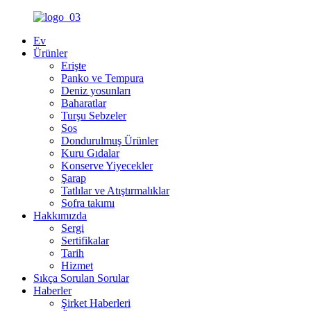
Ev
Ürünler
Erişte
Panko ve Tempura
Deniz yosunları
Baharatlar
Turşu Sebzeler
Sos
Dondurulmuş Ürünler
Kuru Gıdalar
Konserve Yiyecekler
Şarap
Tatlılar ve Atıştırmalıklar
Sofra takımı
Hakkımızda
Sergi
Sertifikalar
Tarih
Hizmet
Sıkça Sorulan Sorular
Haberler
Şirket Haberleri