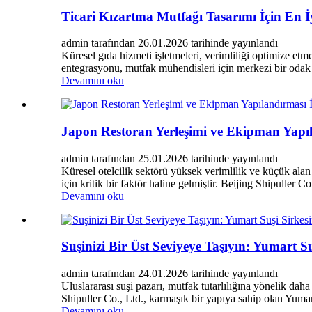
Ticari Kızartma Mutfağı Tasarımı İçin En 
admin tarafından 26.01.2026 tarihinde yayınlandı
Küresel gıda hizmeti işletmeleri, verimliliği optimize etm
entegrasyonu, mutfak mühendisleri için merkezi bir odak n
Devamını oku
Japon Restoran Yerleşimi ve Ekipman Yapıl
admin tarafından 25.01.2026 tarihinde yayınlandı
Küresel otelcilik sektörü yüksek verimlilik ve küçük al
için kritik bir faktör haline gelmiştir. Beijing Shipuller 
Devamını oku
Suşinizi Bir Üst Seviyeye Taşıyın: Yumart S
admin tarafından 24.01.2026 tarihinde yayınlandı
Uluslararası suşi pazarı, mutfak tutarlılığına yönelik da
Shipuller Co., Ltd., karmaşık bir yapıya sahip olan Yumart 
Devamını oku