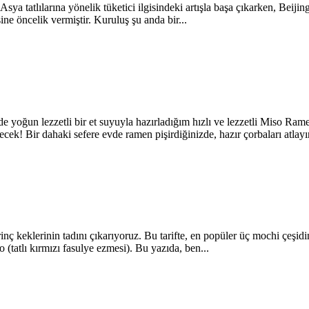
 Asya tatlılarına yönelik tüketici ilgisindeki artışla başa çıkarken, Beij
e öncelik vermiştir. Kuruluş şu anda bir...
de yoğun lezzetli bir et suyuyla hazırladığım hızlı ve lezzetli Miso Ra
ecek! Bir dahaki sefere evde ramen pişirdiğinizde, hazır çorbaları atlayı
rinç keklerinin tadını çıkarıyoruz. Bu tarifte, en popüler üç mochi çeşid
(tatlı kırmızı fasulye ezmesi). Bu yazıda, ben...