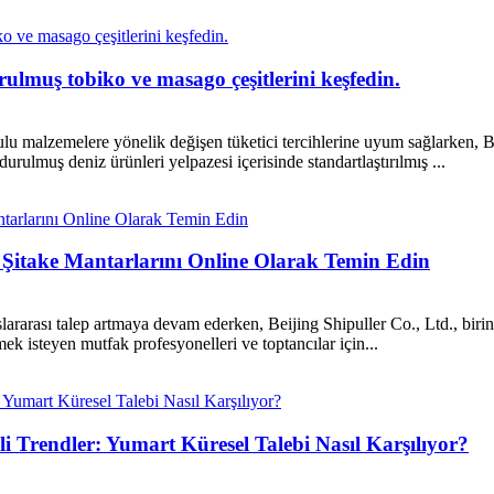
ulmuş tobiko ve masago çeşitlerini keşfedin.
kulu malzemelere yönelik değişen tüketici tercihlerine uyum sağlarken, 
urulmuş deniz ürünleri yelpazesi içerisinde standartlaştırılmış ...
 Şitake Mantarlarını Online Olarak Temin Edin
rarası talep artmaya devam ederken, Beijing Shipuller Co., Ltd., birinci s
ek isteyen mutfak profesyonelleri ve toptancılar için...
Trendler: Yumart Küresel Talebi Nasıl Karşılıyor?