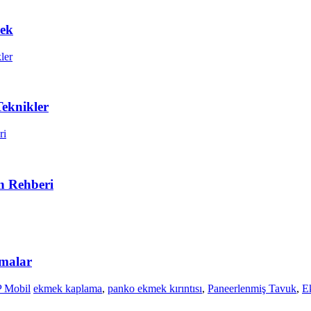
mek
Teknikler
n Rehberi
amalar
 Mobil
ekmek kaplama
,
panko ekmek kırıntısı
,
Paneerlenmiş Tavuk
,
Ek