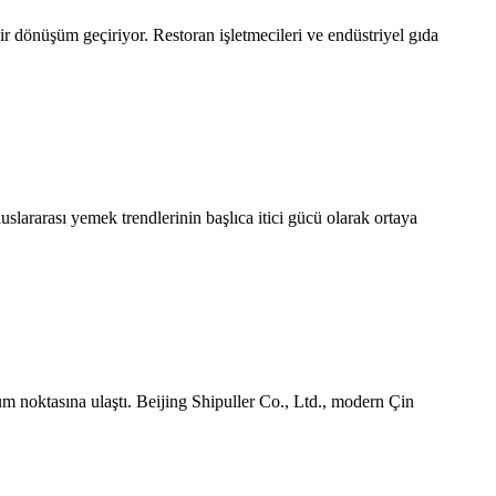
r dönüşüm geçiriyor. Restoran işletmecileri ve endüstriyel gıda
slararası yemek trendlerinin başlıca itici gücü olarak ortaya
üm noktasına ulaştı. Beijing Shipuller Co., Ltd., modern Çin