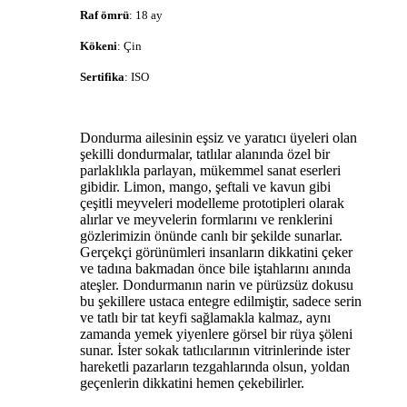
Raf ömrü
: 18 ay
Kökeni
: Çin
Sertifika
: ISO
Dondurma ailesinin eşsiz ve yaratıcı üyeleri olan
şekilli dondurmalar, tatlılar alanında özel bir
parlaklıkla parlayan, mükemmel sanat eserleri
gibidir. Limon, mango, şeftali ve kavun gibi
çeşitli meyveleri modelleme prototipleri olarak
alırlar ve meyvelerin formlarını ve renklerini
gözlerimizin önünde canlı bir şekilde sunarlar.
Gerçekçi görünümleri insanların dikkatini çeker
ve tadına bakmadan önce bile iştahlarını anında
ateşler. Dondurmanın narin ve pürüzsüz dokusu
bu şekillere ustaca entegre edilmiştir, sadece serin
ve tatlı bir tat keyfi sağlamakla kalmaz, aynı
zamanda yemek yiyenlere görsel bir rüya şöleni
sunar. İster sokak tatlıcılarının vitrinlerinde ister
hareketli pazarların tezgahlarında olsun, yoldan
geçenlerin dikkatini hemen çekebilirler.​