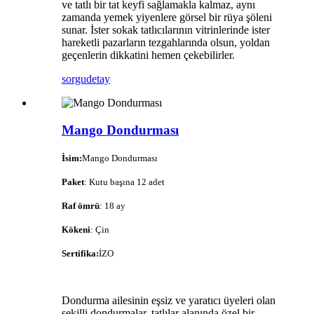
ve tatlı bir tat keyfi sağlamakla kalmaz, aynı
zamanda yemek yiyenlere görsel bir rüya şöleni
sunar. İster sokak tatlıcılarının vitrinlerinde ister
hareketli pazarların tezgahlarında olsun, yoldan
geçenlerin dikkatini hemen çekebilirler.
sorgu
detay
Mango Dondurması
İsim:
Mango Dondurması
Paket
: Kutu başına 12 adet
Raf ömrü
: 18 ay
Kökeni
: Çin
Sertifika:
İZO
Dondurma ailesinin eşsiz ve yaratıcı üyeleri olan
şekilli dondurmalar, tatlılar alanında özel bir