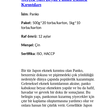
Kırıntıları
İsim
:
Panko
Paket:
500g*20 torba
/karton
, 1kg*10
torba
/karton
Raf ömrü:
12
aylar
Menşei:
Çin
Sertifika:
ISO, HACCP
Bir tür Japon ekmek kırıntısı olan Panko,
benzersiz dokusu ve pişirmedeki çok yönlülüğü
nedeniyle dünya çapında popülerlik kazanmıştır.
Geleneksel ekmek kırıntılarının aksine, panko
kabuksuz beyaz ekmekten yapılır ve bu da hafif,
havadar ve gevrek bir doku ile sonuçlanır. Bu
belirgin yapı, pankonun kızarmış yiyecekler için
çıtır bir kaplama oluşturmasına yardımcı olur ve
onlara hassas bir çıtırlık verir. Genellikle Japon