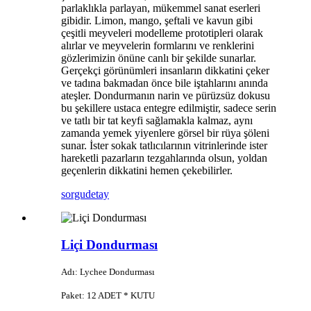
parlaklıkla parlayan, mükemmel sanat eserleri
gibidir. Limon, mango, şeftali ve kavun gibi
çeşitli meyveleri modelleme prototipleri olarak
alırlar ve meyvelerin formlarını ve renklerini
gözlerimizin önüne canlı bir şekilde sunarlar.
Gerçekçi görünümleri insanların dikkatini çeker
ve tadına bakmadan önce bile iştahlarını anında
ateşler. Dondurmanın narin ve pürüzsüz dokusu
bu şekillere ustaca entegre edilmiştir, sadece serin
ve tatlı bir tat keyfi sağlamakla kalmaz, aynı
zamanda yemek yiyenlere görsel bir rüya şöleni
sunar. İster sokak tatlıcılarının vitrinlerinde ister
hareketli pazarların tezgahlarında olsun, yoldan
geçenlerin dikkatini hemen çekebilirler.
sorgu
detay
Liçi Dondurması
Adı: Lychee Dondurması
Paket: 12 ADET * KUTU