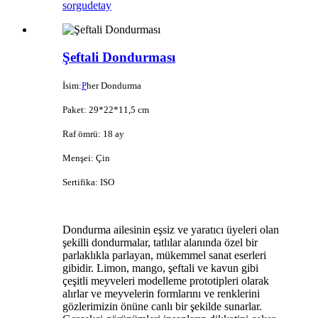
sorgu
detay
Şeftali Dondurması
İsim:
P
her Dondurma
Paket: 29*22*11,5 cm
Raf ömrü: 18 ay
Menşei: Çin
Sertifika: ISO
Dondurma ailesinin eşsiz ve yaratıcı üyeleri olan
şekilli dondurmalar, tatlılar alanında özel bir
parlaklıkla parlayan, mükemmel sanat eserleri
gibidir. Limon, mango, şeftali ve kavun gibi
çeşitli meyveleri modelleme prototipleri olarak
alırlar ve meyvelerin formlarını ve renklerini
gözlerimizin önüne canlı bir şekilde sunarlar.