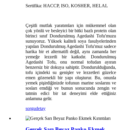
Sertifika: HACCP, ISO, KOSHER, HELAL
Çeşitli mutfak yaratımları için mükemmel olan
çok yönlü ve besleyici bir bitki bazlı protein olan
birinci sınıf Dondurulmuş Agedashi Tofu'muzu
sunuyoruz. Yüksek kaliteli soya fasulyelerinden
yapılan Dondurulmuş Agedashi Tofu'muz sadece
harika bir et alternatifi değil, aynı zamanda her
yemeğe lezzetli bir katkıdır. Dondurulmuş
Agedashi Tofu, onu normal tofudan ayıran
benzersiz bir dokuya sahiptir. Dondurulduğunda,
tofu içindeki su genişler ve lezzetleri güzelce
emen gözenekli bir yapı oluşturur. Bu, onunla
yemek pişirdiğinizde tofunun marine soslarını ve
sosları emdiği ve bunun sonucunda zengin ve
tatmin edici bir tat deneyimi elde ettiğiniz
anlamına gelir.
sorgu
detay
Gerçek Sarı Beyaz Panko Ekmek