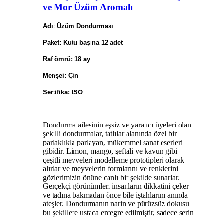
ve Mor Üzüm Aromalı
Adı: Üzüm Dondurması
Paket: Kutu başına 12 adet
Raf ömrü: 18 ay
Menşei: Çin
Sertifika: ISO
Dondurma ailesinin eşsiz ve yaratıcı üyeleri olan
şekilli dondurmalar, tatlılar alanında özel bir
parlaklıkla parlayan, mükemmel sanat eserleri
gibidir. Limon, mango, şeftali ve kavun gibi
çeşitli meyveleri modelleme prototipleri olarak
alırlar ve meyvelerin formlarını ve renklerini
gözlerimizin önüne canlı bir şekilde sunarlar.
Gerçekçi görünümleri insanların dikkatini çeker
ve tadına bakmadan önce bile iştahlarını anında
ateşler. Dondurmanın narin ve pürüzsüz dokusu
bu şekillere ustaca entegre edilmiştir, sadece serin