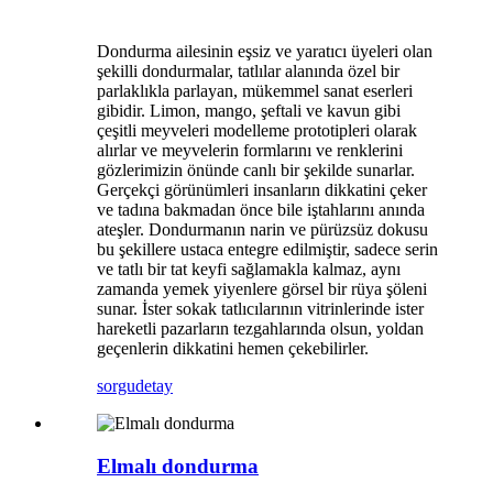
Dondurma ailesinin eşsiz ve yaratıcı üyeleri olan
şekilli dondurmalar, tatlılar alanında özel bir
parlaklıkla parlayan, mükemmel sanat eserleri
gibidir. Limon, mango, şeftali ve kavun gibi
çeşitli meyveleri modelleme prototipleri olarak
alırlar ve meyvelerin formlarını ve renklerini
gözlerimizin önünde canlı bir şekilde sunarlar.
Gerçekçi görünümleri insanların dikkatini çeker
ve tadına bakmadan önce bile iştahlarını anında
ateşler. Dondurmanın narin ve pürüzsüz dokusu
bu şekillere ustaca entegre edilmiştir, sadece serin
ve tatlı bir tat keyfi sağlamakla kalmaz, aynı
zamanda yemek yiyenlere görsel bir rüya şöleni
sunar. İster sokak tatlıcılarının vitrinlerinde ister
hareketli pazarların tezgahlarında olsun, yoldan
geçenlerin dikkatini hemen çekebilirler.​
sorgu
detay
Elmalı dondurma