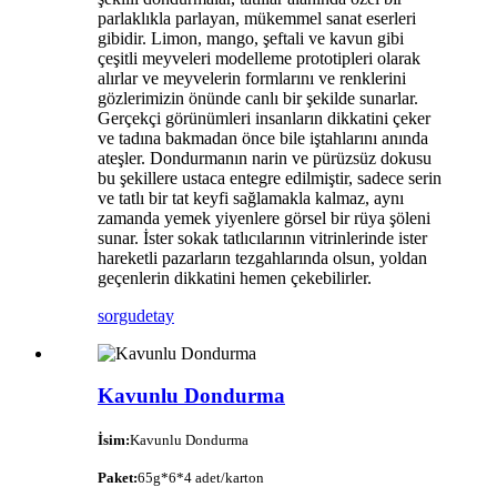
parlaklıkla parlayan, mükemmel sanat eserleri
gibidir. Limon, mango, şeftali ve kavun gibi
çeşitli meyveleri modelleme prototipleri olarak
alırlar ve meyvelerin formlarını ve renklerini
gözlerimizin önünde canlı bir şekilde sunarlar.
Gerçekçi görünümleri insanların dikkatini çeker
ve tadına bakmadan önce bile iştahlarını anında
ateşler. Dondurmanın narin ve pürüzsüz dokusu
bu şekillere ustaca entegre edilmiştir, sadece serin
ve tatlı bir tat keyfi sağlamakla kalmaz, aynı
zamanda yemek yiyenlere görsel bir rüya şöleni
sunar. İster sokak tatlıcılarının vitrinlerinde ister
hareketli pazarların tezgahlarında olsun, yoldan
geçenlerin dikkatini hemen çekebilirler.​
sorgu
detay
Kavunlu Dondurma
İsim:
Kavunlu Dondurma
Paket:
65g*6*4 adet/karton