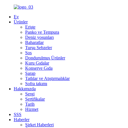
Ev
Ürünler
Erişte
Panko ve Tempura
Deniz yosunları
Baharatlar
Turşu Sebzeler
Sos
Dondurulmuş Ürünler
Kuru Gıdalar
Konserve Gıda
Şarap
Tatlılar ve Atıştırmalıklar
Sofra takımı
Hakkımızda
Sergi
Sertifikalar
Tarih
Hizmet
SSS
Haberler
Şirket Haberleri