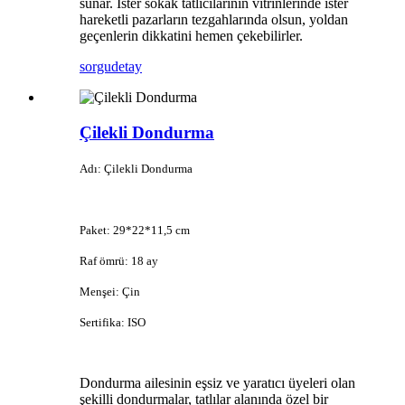
sunar. İster sokak tatlıcılarının vitrinlerinde ister
hareketli pazarların tezgahlarında olsun, yoldan
geçenlerin dikkatini hemen çekebilirler.
sorgu
detay
Çilekli Dondurma
Adı: Çilekli Dondurma
Paket: 29*22*11,5 cm
Raf ömrü: 18 ay
Menşei: Çin
Sertifika: ISO
Dondurma ailesinin eşsiz ve yaratıcı üyeleri olan
şekilli dondurmalar, tatlılar alanında özel bir