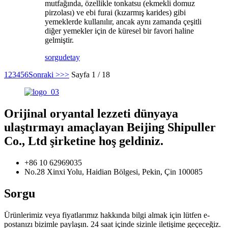
mutfağında, özellikle tonkatsu (ekmekli domuz
pirzolası) ve ebi furai (kızarmış karides) gibi
yemeklerde kullanılır, ancak aynı zamanda çeşitli
diğer yemekler için de küresel bir favori haline
gelmiştir.
sorgu
detay
1
2
3
4
5
6
Sonraki >
>>
Sayfa 1 / 18
Orijinal oryantal lezzeti dünyaya
ulaştırmayı amaçlayan Beijing Shipuller
Co., Ltd şirketine hoş geldiniz.
+86 10 62969035
No.28 Xinxi Yolu, Haidian Bölgesi, Pekin, Çin 100085
Sorgu
Ürünlerimiz veya fiyatlarımız hakkında bilgi almak için lütfen e-
postanızı bizimle paylaşın. 24 saat içinde sizinle iletişime geçeceğiz.