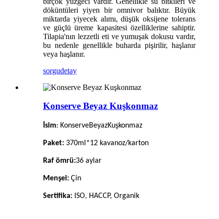
birçok yüzgeci vardır. Genellikle su bitkileri ve
döküntüleri yiyen bir omnivor balıktır. Büyük
miktarda yiyecek alımı, düşük oksijene tolerans
ve güçlü üreme kapasitesi özelliklerine sahiptir.
Tilapia'nın lezzetli eti ve yumuşak dokusu vardır,
bu nedenle genellikle buharda pişirilir, haşlanır
veya haşlanır.
sorgu
detay
Konserve Beyaz Kuşkonmaz
İsim
: Konserve
Beyaz
Kuşkonmaz
Paket:
370ml*12 kavanoz/karton
Raf ömrü:
36
aylar
Menşei:
Çin
Sertifika:
ISO, HACCP, Organik