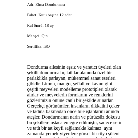
Adı: Elma Dondurması
Paket: Kutu başına 12 adet
Raf ömrü: 18 ay
Menşei: Çin
Sertifika: ISO
Dondurma ailesinin eşsiz ve yaratıcı üyeleri olan
şekilli dondurmalar, tatlılar alanında özel bir
parlaklıkla parlayan, mükemmel sanat eserleri
gibidir. Limon, mango, şeftali ve kavun gibi
çeşitli meyveleri modelleme prototipleri olarak
alırlar ve meyvelerin formlarını ve renklerini
gözlerimizin önüne canlı bir şekilde sunarlar.
Gerçekçi görünümleri insanların dikkatini çeker
ve tadına bakmadan önce bile iştahlarını anında
ateşler. Dondurmanın narin ve pürüzsüz dokusu
bu şekillere ustaca entegre edilmiştir, sadece serin
ve tatlı bir tat keyfi sağlamakla kalmaz, aynı
zamanda yemek yiyenlere görsel bir rüya şöleni