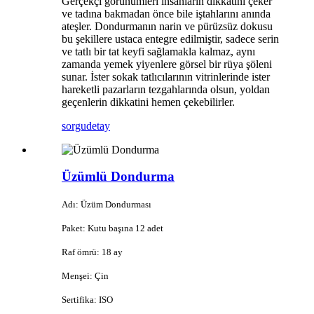
Gerçekçi görünümleri insanların dikkatini çeker
ve tadına bakmadan önce bile iştahlarını anında
ateşler. Dondurmanın narin ve pürüzsüz dokusu
bu şekillere ustaca entegre edilmiştir, sadece serin
ve tatlı bir tat keyfi sağlamakla kalmaz, aynı
zamanda yemek yiyenlere görsel bir rüya şöleni
sunar. İster sokak tatlıcılarının vitrinlerinde ister
hareketli pazarların tezgahlarında olsun, yoldan
geçenlerin dikkatini hemen çekebilirler.
sorgu
detay
Üzümlü Dondurma
Adı: Üzüm Dondurması
Paket: Kutu başına 12 adet
Raf ömrü: 18 ay
Menşei: Çin
Sertifika: ISO