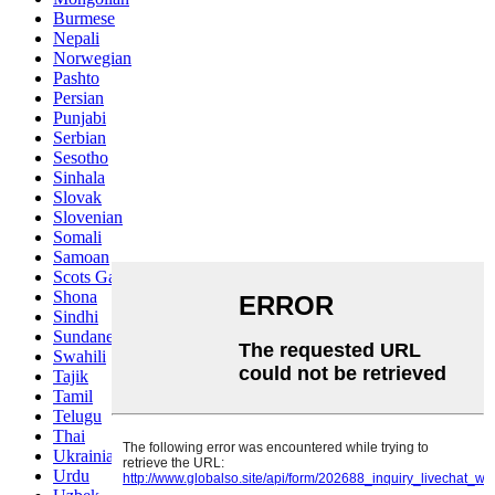
Burmese
Nepali
Norwegian
Pashto
Persian
Punjabi
Serbian
Sesotho
Sinhala
Slovak
Slovenian
Somali
Samoan
Scots Gaelic
Shona
Sindhi
Sundanese
Swahili
Tajik
Tamil
Telugu
Thai
Ukrainian
Urdu