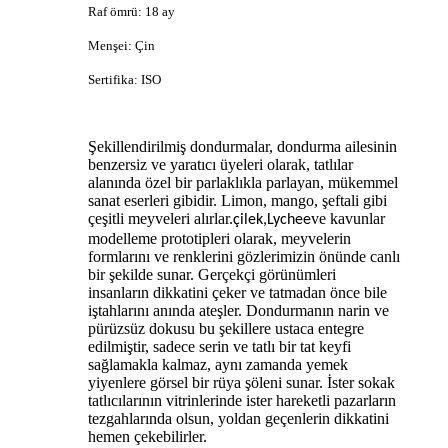
Raf ömrü: 18 ay
Menşei: Çin
Sertifika: ISO
Şekillendirilmiş dondurmalar, dondurma ailesinin
benzersiz ve yaratıcı üyeleri olarak, tatlılar
alanında özel bir parlaklıkla parlayan, mükemmel
sanat eserleri gibidir. Limon, mango, şeftali gibi
çeşitli meyveleri alırlar.
ve kavunlar
çilek,Lychee
modelleme prototipleri olarak, meyvelerin
formlarını ve renklerini gözlerimizin önünde canlı
bir şekilde sunar. Gerçekçi görünümleri
insanların dikkatini çeker ve tatmadan önce bile
iştahlarını anında ateşler. Dondurmanın narin ve
pürüzsüz dokusu bu şekillere ustaca entegre
edilmiştir, sadece serin ve tatlı bir tat keyfi
sağlamakla kalmaz, aynı zamanda yemek
yiyenlere görsel bir rüya şöleni sunar. İster sokak
tatlıcılarının vitrinlerinde ister hareketli pazarların
tezgahlarında olsun, yoldan geçenlerin dikkatini
hemen çekebilirler.​