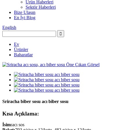
Ürün Haberleri
Sektör Haberleri
Bize Ulaşın
En İyi Blog
English
Ev
Ürünler
Baharatlar
Sriracha biber sosu acı biber sosu
Kısa Açıklama:
İsim:
acı sos
Paket:
793 g/şişe x 12/kutu, 482 g/şişe x 12/kutu