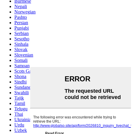
Burmese
Nepali
Norwegian
Pashto
Persian
Punjabi
Serbian
Sesotho
Sinhala
Slovak
Slovenian
Somali
Samoan
Scots Gaelic
Shona
Sindhi
Sundanese
Swahili
Tajik
Tamil
Telugu
Thai
Ukrainian
Urdu
Uzbek