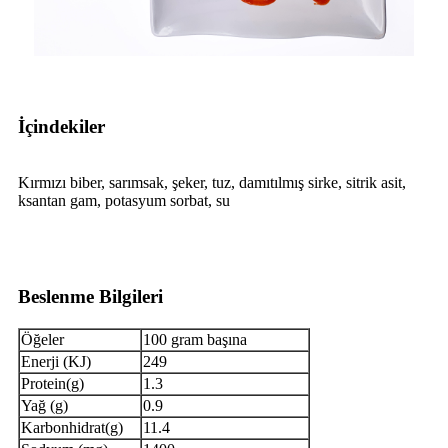
İçindekiler
Kırmızı biber, sarımsak, şeker, tuz, damıtılmış sirke, sitrik asit,
ksantan gam, potasyum sorbat, su
Beslenme Bilgileri
Öğeler
100 gram başına
Enerji (KJ)
249
Protein(g)
1.3
Yağ (g)
0.9
Karbonhidrat(g)
11.4