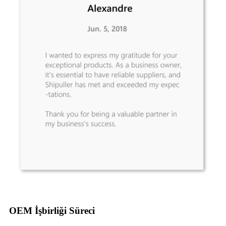
OEM İşbirliği Süreci