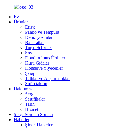
Ev
Ürünler
Erişte
Panko ve Tempura
Deniz yosunları
Baharatlar
Turşu Sebzeler
Sos
Dondurulmuş Ürünler
Kuru Gıdalar
Konserve Yiyecekler
Şarap
Tatlılar ve Atıştırmalıklar
Sofra takımı
Hakkımızda
Sergi
Sertifikalar
Tarih
Hizmet
Sıkça Sorulan Sorular
Haberler
Şirket Haberleri