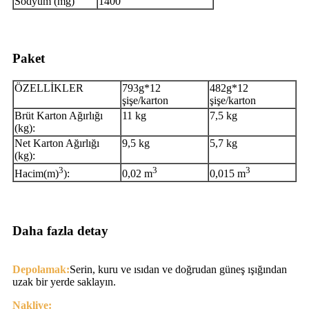
Sodyum (mg)
1400
Paket
ÖZELLİKLER
793g*12
482g*12
şişe/karton
şişe/karton
Brüt Karton Ağırlığı
11 kg
7,5 kg
(kg):
Net Karton Ağırlığı
9,5 kg
5,7 kg
(kg):
3
3
3
Hacim(m)
):
0,02 m
0,015 m
Daha fazla detay
Depolamak:
Serin, kuru ve ısıdan ve doğrudan güneş ışığından
uzak bir yerde saklayın.
Nakliye: