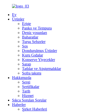
Ev
Ürünler
Erişte
Panko ve Tempura
Deniz yosunları
Baharatlar
Turşu Sebzeler
Sos
Dondurulmuş Ürünler
Kuru Gıdalar
Konserve Yiyecekler
Şarap
Tatlılar ve Atıştırmalıklar
Sofra takımı
Hakkımızda
Sergi
Sertifikalar
Tarih
Hizmet
Sıkça Sorulan Sorular
Haberler
Şirket Haberleri