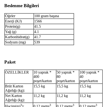
Beslenme Bilgileri
Öğeler
100 gram başına
Enerji (KJ)
1566
Protein(g)
41.5
Yağ (g)
4.1
Karbonhidrat(g)
41.7
Sodyum (mg)
539
Paket
ÖZELLİKLER
10 yaprak *
50 yaprak *
100 yaprak *
400
80
40
poşet/karton
poşet/karton
poşet/karton
Brüt Karton
15,5 kg
15,5 kg
15,5 kg
Ağırlığı (kg):
Net Karton
11,2 kg
11,2 kg
11,2 kg
Ağırlığı (kg):
3
3
3
3
Hacim(m)
):
0,12 metre
0,12 metre
0,12 metre