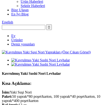
Ürün Haberleri
Sektör Haberleri
Bize Ulaşın
En İyi Blog
English
Ev
Ürünler
Deniz yosunları
Kavrulmuş Yaki Sushi Nori Levhalar
Kısa Açıklama:
İsim:
Yaki Suşi Nori
Paket:
50 yaprak*80 poşet/karton, 100 yaprak*40 poşet/karton, 10
yaprak*400 poşet/karton
Raf ömrü:
12 ay