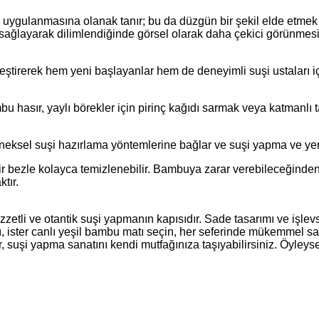
ç uygulanmasına olanak tanır; bu da düzgün bir şekil elde etmek
 sağlayarak dilimlendiğinde görsel olarak daha çekici görünmesi
tirerek hem yeni başlayanlar hem de deneyimli suşi ustaları için 
u hasır, yaylı börekler için pirinç kağıdı sarmak veya katmanlı 
ksel suşi hazırlama yöntemlerine bağlar ve suşi yapma ve yeme
r bezle kolayca temizlenebilir. Bambuya zarar verebileceğinde
tır.
ezzetli ve otantik suşi yapmanın kapısıdır. Sade tasarımı ve işlev
ı, ister canlı yeşil bambu matı seçin, her seferinde mükemmel sar
lir, suşi yapma sanatını kendi mutfağınıza taşıyabilirsiniz. Öyle