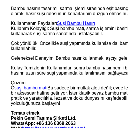
Bambu hasırın tasarımı, sarma işlemi sırasında eşit basın
olarak, hasır suşi rulosunun kenarlarının düzgün olmasını
Kullanmanın Faydaları
Suşi Bambu Hasırı
Kullanım Kolaylığı: Suşi bambu matı, sarma işlemini basitleş
kullanarak suşi sarma sanatında ustalaşabilir.
Çok yönlülük: Öncelikle suşi yapımında kullanılsa da, bamb
kullanılabilir.
Geleneksel Deneyim: Bambu hasır kullanmak, aşçıyı gelene
Kolay Temizlenir: Kullanımdan sonra bambu hasır nemli bi
hasırın uzun süre suşi yapımında kullanılmasını sağlayacak
Çözüm
O
suşi bambu matı
Bu sadece bir mutfak aleti değil; evde l
bir aksesuar haline getiriyor. İster klasik beyaz bambu mat
pratik ve yaratıcılıkla, lezzet ve doku dünyasını keşfedebi
yolculuğunuza başlayın!
Temas etmek
Pekin Gemi Taşıma Şirketi Ltd.
WhatsApp: +86 136 8369 2063