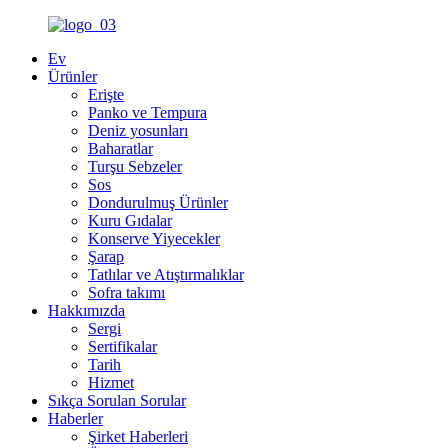
Ev
Ürünler
Erişte
Panko ve Tempura
Deniz yosunları
Baharatlar
Turşu Sebzeler
Sos
Dondurulmuş Ürünler
Kuru Gıdalar
Konserve Yiyecekler
Şarap
Tatlılar ve Atıştırmalıklar
Sofra takımı
Hakkımızda
Sergi
Sertifikalar
Tarih
Hizmet
Sıkça Sorulan Sorular
Haberler
Şirket Haberleri