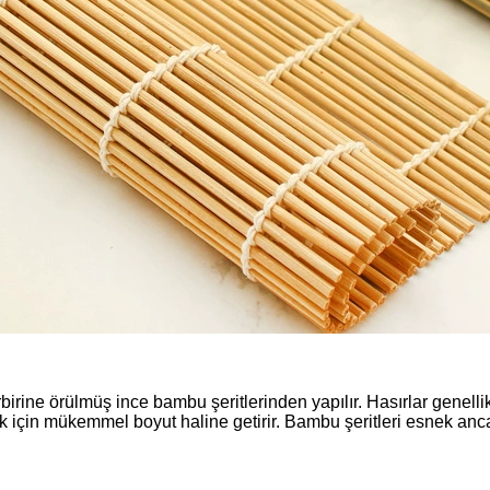
birine örülmüş ince bambu şeritlerinden yapılır. Hasırlar genel
ak için mükemmel boyut haline getirir. Bambu şeritleri esnek anc