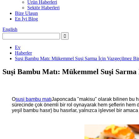
Ürün Haberleri
Sektör Haberleri
Bize Ulaşın
En İyi Blog
English
Ev
Haberler
Suşi Bambu Matı: Mükemmel Suşi Sarma İçin Vazgeçilmez Bir
Suşi Bambu Matı: Mükemmel Suşi Sarma İ
O
suşi bambu matı
Japoncada "makisu" olarak bilinen bu has
sürecinde çok önemli bir rol oynayarak hem şeflerin hem de
yeşil bambu hasır) bu hasırlar, yalnızca işlevsel bir amac