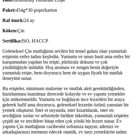
Paket:
454g*30 poşet/karton
Raf ömrü:
24 ay
Köken:
Çin
Sertifika:
ISO, HACCP
Geleneksel Çin mutfağının sevilen bir temel gıdası olan yumurtalı
eriştenin enfes tadını keşfedin. Yumurta ve unun basit ama enfes bir
karışımından yapılan bu erişte, pürüzsüz dokusu ve çok
yönlülüğüyle ünlüdür. Hoş aroması ve zengin besin değeriyle
yumurtalı erişte, hem doyurucu hem de uygun fiyatlı bir mutfak
deneyimi sunar.
Bu erişteler, minimum malzeme ve mutfak aleti gerektirdiğinden,
hazırlanması inanılmaz derecede kolaydır ve ev yapımı yemekler
için mükemmeldir. Yumurta ve buğdayın ince lezzetleri bir araya
gelerek hafif ama doyurucu, geleneksel lezzetin özünü yansıtan bir
yemek oluşturur. İster et suyunda, ister kızartılarak, ister en
sevdiğiniz soslar ve sebzelerle birlikte tüketilsin, yumurtalı erişteler
çeşitli tat ve tercihlere hitap eden çok yönlü bir lezzet sunar. Ev
yapımı Çin mutfağının cazibesini sofranıza taşıyın; ailenizi ve
arkadaşlarınızı memnun edecek otantik, ev tarzı yemeklerin tadını