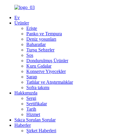
Ev
Ürünler
Erişte
Panko ve Tempura
Deniz yosunları
Baharatlar
Turşu Sebzeler
Sos
Dondurulmuş Ürünler
Kuru Gıdalar
Konserve Yiyecekler
Şarap
Tatlılar ve Atıştırmalıklar
Sofra takımı
Hakkımızda
Sergi
Sertifikalar
Tarih
Hizmet
Sıkça Sorulan Sorular
Haberler
Şirket Haberleri