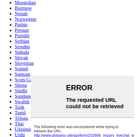
Mongolian
Burmese
Nepali
Norwegian
Pashto
Persian
Punjabi
Serbian
Sesotho
Sinhala
Slovak
Slovenian
Somali
Samoan
Scots Gaelic
Shona
Sindhi
Sundanese
Swahili
Tajik
Tamil
Telugu
Thai
Ukrainian
Urdu