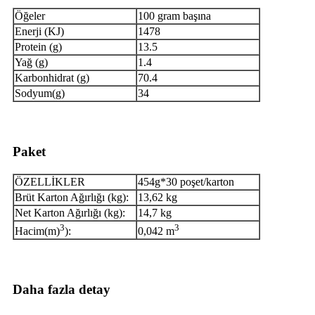
Öğeler
100 gram başına
Enerji (KJ)
1478
Protein (g)
13.5
Yağ (g)
1.4
Karbonhidrat (g)
70.4
Sodyum(g)
34
Paket
ÖZELLİKLER
454g*30 poşet/karton
Brüt Karton Ağırlığı (kg):
13,62 kg
Net Karton Ağırlığı (kg):
14,7 kg
3
3
Hacim(m)
):
0,042 m
Daha fazla detay