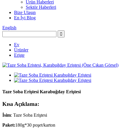
Ürün Haberleri
Sektör Haberleri
Bize Ulaşın
En İyi Blog
English
Ev
Ürünler
Erişte
Taze Soba Eriştesi Karabuğday Eriştesi
Kısa Açıklama:
İsim
: Taze Soba Eriştesi
Paket:
180g*30 poşet/karton