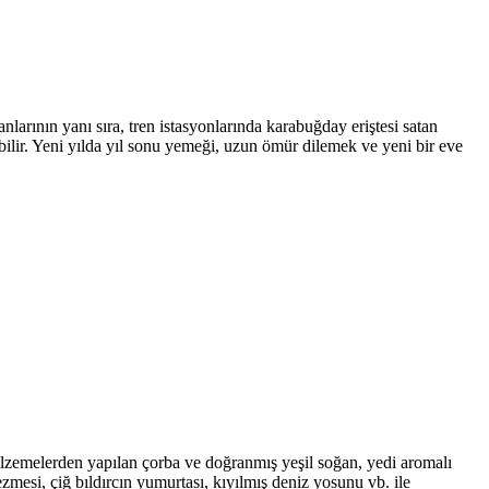
nlarının yanı sıra, tren istasyonlarında karabuğday eriştesi satan
ebilir. Yeni yılda yıl sonu yemeği, uzun ömür dilemek ve yeni bir eve
malzemelerden yapılan çorba ve doğranmış yeşil soğan, yedi aromalı
ezmesi, çiğ bıldırcın yumurtası, kıyılmış deniz yosunu vb. ile