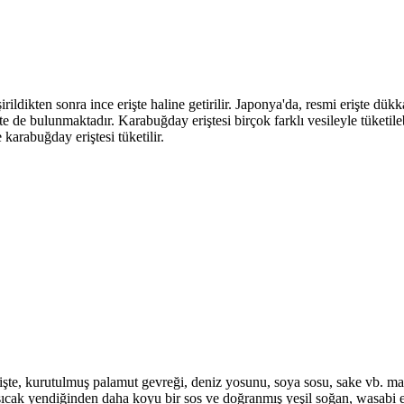
ldikten sonra ince erişte haline getirilir. Japonya'da, resmi erişte dükka
şte de bulunmaktadır. Karabuğday eriştesi birçok farklı vesileyle tüketil
karabuğday eriştesi tüketilir.
 erişte, kurutulmuş palamut gevreği, deniz yosunu, soya sosu, sake vb. 
ise sıcak yendiğinden daha koyu bir sos ve doğranmış yeşil soğan, wasabi 