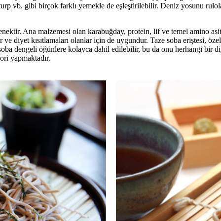
rp vb. gibi birçok farklı yemekle de eşleştirilebilir. Deniz yosunu rulola
nektir. Ana malzemesi olan karabuğday, protein, lif ve temel amino asitl
ir ve diyet kısıtlamaları olanlar için de uygundur. Taze soba eriştesi, öz
ba dengeli öğünlere kolayca dahil edilebilir, bu da onu herhangi bir diyet
ori yapmaktadır.