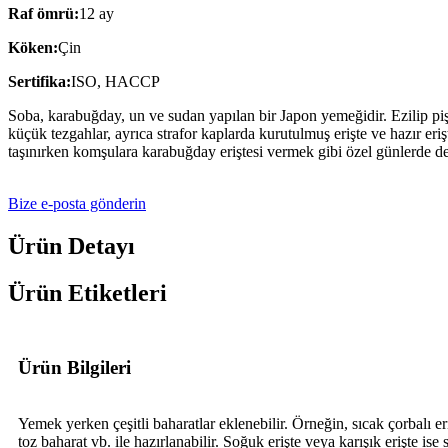
Raf ömrü:
12 ay
Köken:
Çin
Sertifika:
ISO, HACCP
Soba, karabuğday, un ve sudan yapılan bir Japon yemeğidir. Ezilip pişiri
küçük tezgahlar, ayrıca strafor kaplarda kurutulmuş erişte ve hazır eri
taşınırken komşulara karabuğday eriştesi vermek gibi özel günlerde de 
Bize e-posta gönderin
Ürün Detayı
Ürün Etiketleri
Ürün Bilgileri
Yemek yerken çeşitli baharatlar eklenebilir. Örneğin, sıcak çorbalı
toz baharat vb. ile hazırlanabilir. Soğuk erişte veya karışık erişte 