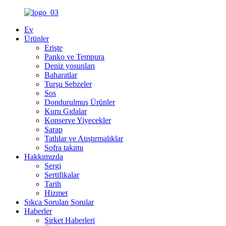
Ev
Ürünler
Erişte
Panko ve Tempura
Deniz yosunları
Baharatlar
Turşu Sebzeler
Sos
Dondurulmuş Ürünler
Kuru Gıdalar
Konserve Yiyecekler
Şarap
Tatlılar ve Atıştırmalıklar
Sofra takımı
Hakkımızda
Sergi
Sertifikalar
Tarih
Hizmet
Sıkça Sorulan Sorular
Haberler
Şirket Haberleri