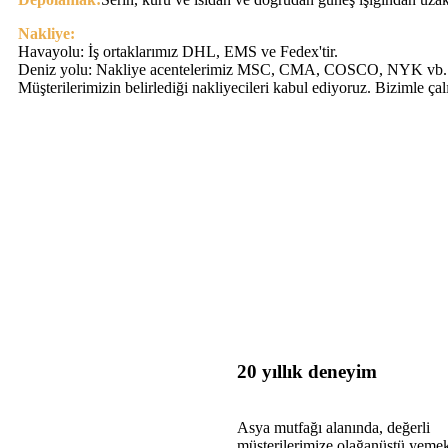
Nakliye:
Havayolu: İş ortaklarımız DHL, EMS ve Fedex'tir.
Deniz yolu: Nakliye acentelerimiz MSC, CMA, COSCO, NYK vb. fir
Müşterilerimizin belirlediği nakliyecileri kabul ediyoruz. Bizimle ça
20 yıllık deneyim
Asya mutfağı alanında, değerli
müşterilerimize olağanüstü yeme