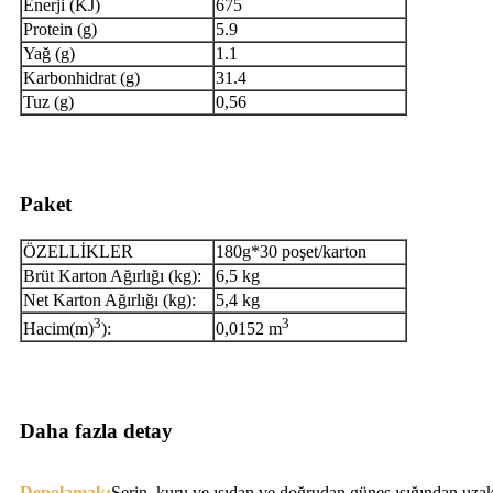
Enerji (KJ)
675
Protein (g)
5.9
Yağ (g)
1.1
Karbonhidrat (g)
31.4
Tuz (g)
0,56
Paket
ÖZELLİKLER
180g*30 poşet/karton
Brüt Karton Ağırlığı (kg):
6,5 kg
Net Karton Ağırlığı (kg):
5,4 kg
3
3
Hacim(m)
):
0,0152 m
Daha fazla detay
Depolamak:
Serin, kuru ve ısıdan ve doğrudan güneş ışığından uzak