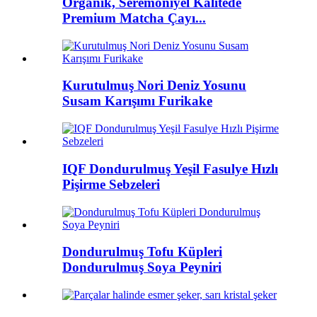
Organik, Seremoniyel Kalitede
Premium Matcha Çayı...
Kurutulmuş Nori Deniz Yosunu
Susam Karışımı Furikake
IQF Dondurulmuş Yeşil Fasulye Hızlı
Pişirme Sebzeleri
Dondurulmuş Tofu Küpleri
Dondurulmuş Soya Peyniri