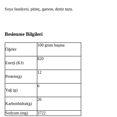
Soya fasulyesi, pirinç, garson, deniz tuzu.
Beslenme Bilgileri
100 gram başına
Öğeler
820
Enerji (KJ)
12
Protein(g)
6
Yağ (g)
26
Karbonhidrat(g)
Sodyum (mg)
3722