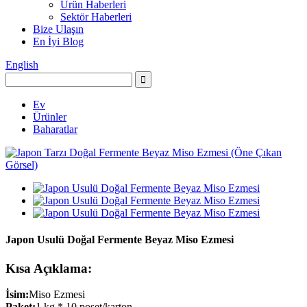
Ürün Haberleri
Sektör Haberleri
Bize Ulaşın
En İyi Blog
English
Ev
Ürünler
Baharatlar
Japon Usulü Doğal Fermente Beyaz Miso Ezmesi
Kısa Açıklama:
İsim:
Miso Ezmesi
Paket:
1 kg * 10 poşet/karton