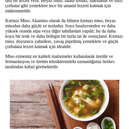
tatlı bir lezzet verir. Beyaz miso, salata sosları, marinatlar ve hafif
çorbalar gibi yemeklere ince bir umami lezzeti katmak için
mükemmeldir.
Kırmızı Miso: Akamiso olarak da bilinen kırmızı miso, beyaz
misodan daha güçlü ve tuzludur. Soya fasulyesinden ve daha
yüksek oranda arpa veya diğer tahıllardan yapılır; bu da daha
koyu bir renk ve daha belirgin bir tuzlu tat ile sonuçlanır. Kırmızı
miso, doyurucu yahnilere, yavaş pişirilmiş yemeklere ve güçlü
çorbalara lezzet katmak için idealdir.
Miso ezmemiz en kaliteli malzemeler kullanılarak üretilir ve
fermantasyon ve üretim tekniklerindeki uzmanlığımız herkes
tarafından kabul görmektedir.