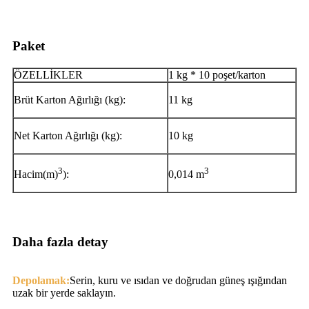
Paket
ÖZELLİKLER
1 kg * 10 poşet/karton
Brüt Karton Ağırlığı (kg):
11 kg
Net Karton Ağırlığı (kg):
10 kg
3
3
Hacim(m)
):
0,014 m
Daha fazla detay
Depolamak:
Serin, kuru ve ısıdan ve doğrudan güneş ışığından
uzak bir yerde saklayın.