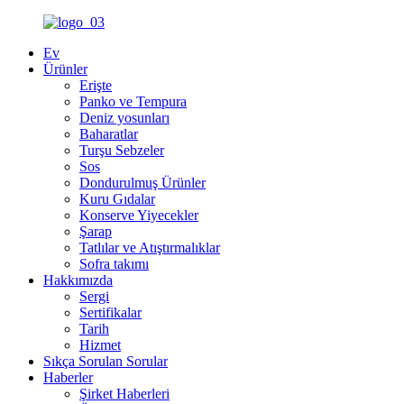
Ev
Ürünler
Erişte
Panko ve Tempura
Deniz yosunları
Baharatlar
Turşu Sebzeler
Sos
Dondurulmuş Ürünler
Kuru Gıdalar
Konserve Yiyecekler
Şarap
Tatlılar ve Atıştırmalıklar
Sofra takımı
Hakkımızda
Sergi
Sertifikalar
Tarih
Hizmet
Sıkça Sorulan Sorular
Haberler
Şirket Haberleri