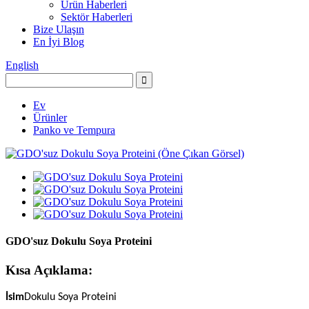
Ürün Haberleri
Sektör Haberleri
Bize Ulaşın
En İyi Blog
English
Ev
Ürünler
Panko ve Tempura
GDO'suz Dokulu Soya Proteini
Kısa Açıklama:
İsim
Dokulu Soya Proteini