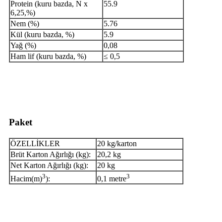
Protein (kuru bazda, N x
55.9
6,25,%)
Nem (%)
5.76
Kül (kuru bazda, %)
5.9
Yağ (%)
0,08
Ham lif (kuru bazda, %)
≤ 0,5
Paket
ÖZELLİKLER
20 kg/karton
Brüt Karton Ağırlığı (kg):
20,2 kg
Net Karton Ağırlığı (kg):
20 kg
3
3
Hacim(m)
):
0,1 metre