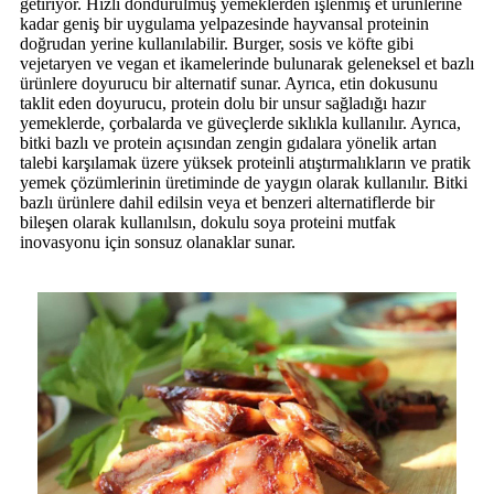
getiriyor. Hızlı dondurulmuş yemeklerden işlenmiş et ürünlerine
kadar geniş bir uygulama yelpazesinde hayvansal proteinin
doğrudan yerine kullanılabilir. Burger, sosis ve köfte gibi
vejetaryen ve vegan et ikamelerinde bulunarak geleneksel et bazlı
ürünlere doyurucu bir alternatif sunar. Ayrıca, etin dokusunu
taklit eden doyurucu, protein dolu bir unsur sağladığı hazır
yemeklerde, çorbalarda ve güveçlerde sıklıkla kullanılır. Ayrıca,
bitki bazlı ve protein açısından zengin gıdalara yönelik artan
talebi karşılamak üzere yüksek proteinli atıştırmalıkların ve pratik
yemek çözümlerinin üretiminde de yaygın olarak kullanılır. Bitki
bazlı ürünlere dahil edilsin veya et benzeri alternatiflerde bir
bileşen olarak kullanılsın, dokulu soya proteini mutfak
inovasyonu için sonsuz olanaklar sunar.