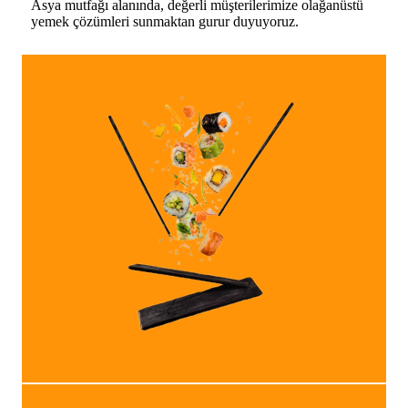
Asya mutfağı alanında, değerli müşterilerimize olağanüstü
yemek çözümleri sunmaktan gurur duyuyoruz.