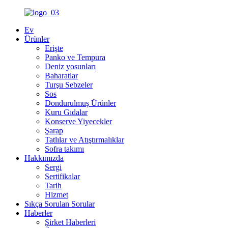
Ev
Ürünler
Erişte
Panko ve Tempura
Deniz yosunları
Baharatlar
Turşu Sebzeler
Sos
Dondurulmuş Ürünler
Kuru Gıdalar
Konserve Yiyecekler
Şarap
Tatlılar ve Atıştırmalıklar
Sofra takımı
Hakkımızda
Sergi
Sertifikalar
Tarih
Hizmet
Sıkça Sorulan Sorular
Haberler
Şirket Haberleri