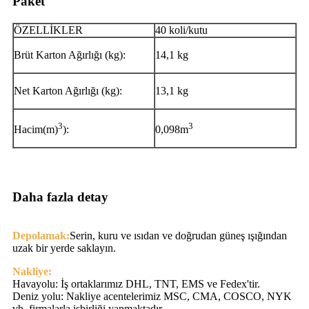
Paket
ÖZELLİKLER
40 koli/kutu
Brüt Karton Ağırlığı (kg):
14,1 kg
Net Karton Ağırlığı (kg):
13,1 kg
3
3
Hacim(m)
):
0,098m
Daha fazla detay
Depolamak:
Serin, kuru ve ısıdan ve doğrudan güneş ışığından
uzak bir yerde saklayın.
Nakliye:
Havayolu: İş ortaklarımız DHL, TNT, EMS ve Fedex'tir.
Deniz yolu: Nakliye acentelerimiz MSC, CMA, COSCO, NYK
vb. firmalarla işbirliği yapmaktadır.