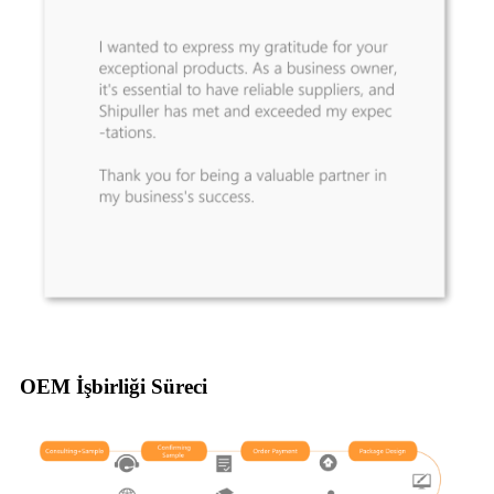
OEM İşbirliği Süreci