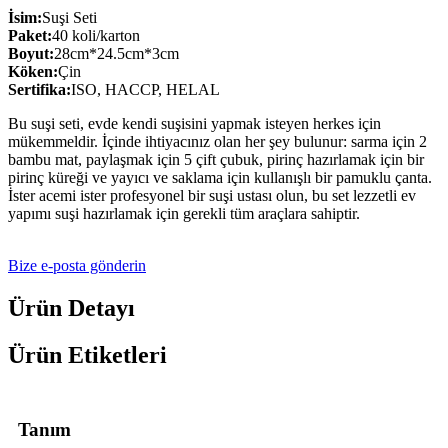
İsim:
Suşi Seti
Paket:
40 koli/karton
Boyut:
28cm*24.5cm*3cm
Köken:
Çin
Sertifika:
ISO, HACCP, HELAL
Bu suşi seti, evde kendi suşisini yapmak isteyen herkes için
mükemmeldir. İçinde ihtiyacınız olan her şey bulunur: sarma için 2
bambu mat, paylaşmak için 5 çift çubuk, pirinç hazırlamak için bir
pirinç küreği ve yayıcı ve saklama için kullanışlı bir pamuklu çanta.
İster acemi ister profesyonel bir suşi ustası olun, bu set lezzetli ev
yapımı suşi hazırlamak için gerekli tüm araçlara sahiptir.
Bize e-posta gönderin
Ürün Detayı
Ürün Etiketleri
Tanım