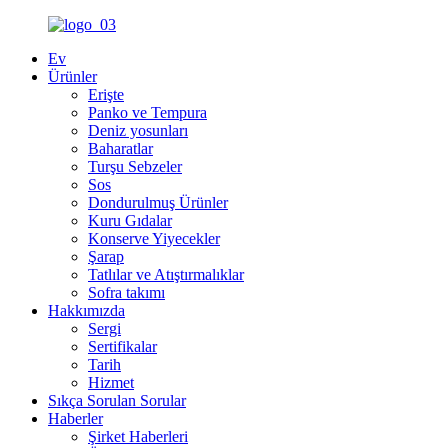
Ev
Ürünler
Erişte
Panko ve Tempura
Deniz yosunları
Baharatlar
Turşu Sebzeler
Sos
Dondurulmuş Ürünler
Kuru Gıdalar
Konserve Yiyecekler
Şarap
Tatlılar ve Atıştırmalıklar
Sofra takımı
Hakkımızda
Sergi
Sertifikalar
Tarih
Hizmet
Sıkça Sorulan Sorular
Haberler
Şirket Haberleri