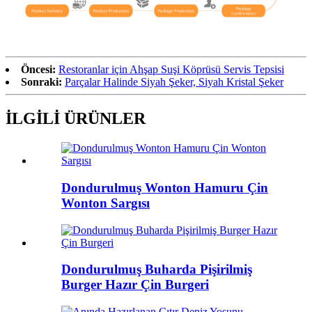
Öncesi:
Restoranlar için Ahşap Suşi Köprüsü Servis Tepsisi
Sonraki:
Parçalar Halinde Siyah Şeker, Siyah Kristal Şeker
İLGİLİ ÜRÜNLER
Dondurulmuş Wonton Hamuru Çin
Wonton Sargısı
Dondurulmuş Buharda Pişirilmiş
Burger Hazır Çin Burgeri